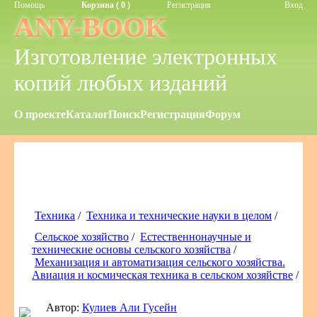
Помощь
Корзина ( 0 )
Регистрация
Вход
ANY-BOOK
Изготовление электронных
копий любых изданий
О проекте
Каталог
Поиск
Регистрация
Форум
Техника
/
Техника и технические науки в целом
/
Сельское хозяйство
/
Естественнонаучные и
технические основы сельского хозяйства
/
Механизация и автоматизация сельского хозяйства.
Авиация и космическая техника в сельском хозяйстве
/
Автор:
Кулиев Али Гусейн