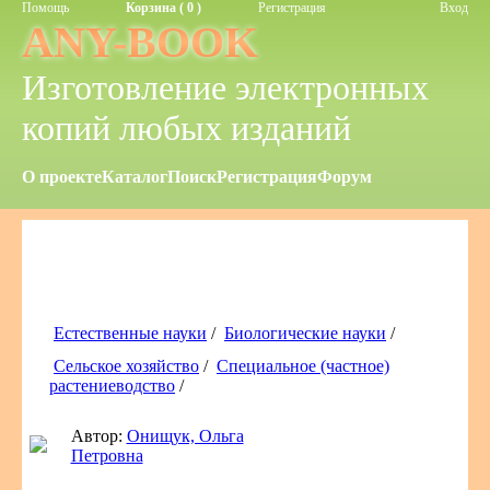
Помощь
Корзина ( 0 )
Регистрация
Вход
ANY-BOOK
Изготовление электронных
копий любых изданий
О проекте
Каталог
Поиск
Регистрация
Форум
Естественные науки
/
Биологические науки
/
Сельское хозяйство
/
Специальное (частное)
растениеводство
/
Автор:
Онищук, Ольга
Петровна