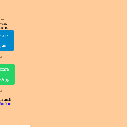
 не
лена.
нения:
сать
в
gram
И
сать
в
sApp
И
на email
book.ru