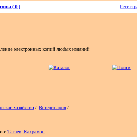
зина ( 0 )
Регистр
вление электронных копий любых изданий
льское хозяйство
/
Ветеринария
/
ор:
Тагаев, Кахрамон