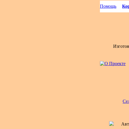
Помощь
Кор
Изгото
Се
Авт