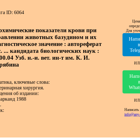
га ID: 6064
Цена
опреде
охимические показатели крови при
Для уточ
равлении животных базудином и их
Напи
агностическое значение : автореферат
. ... кандидата биологических наук :
Tele
00.04 Узб. н.-и. вет. ин-т им. К. И.
ИЛ
рябина
Напи
атика, ключевые слова:
What
еринарная хирургия.
дения об издании:
арканд 1988
ИЛ
.
Написать 
к:
info@any-