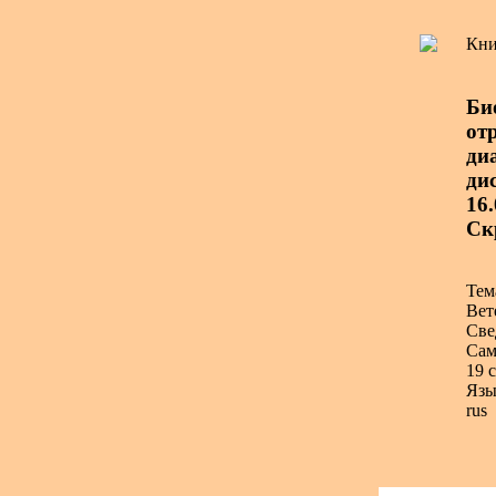
Кни
Би
от
ди
дис
16.
Ск
Тем
Вет
Све
Сам
19 с
Язы
rus