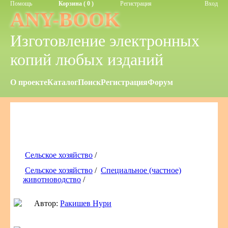
Помощь
Корзина ( 0 )
Регистрация
Вход
ANY-BOOK
Изготовление электронных
копий любых изданий
О проекте
Каталог
Поиск
Регистрация
Форум
Сельское хозяйство
/
Сельское хозяйство
/
Специальное (частное)
животноводство
/
Автор:
Ракишев Нури