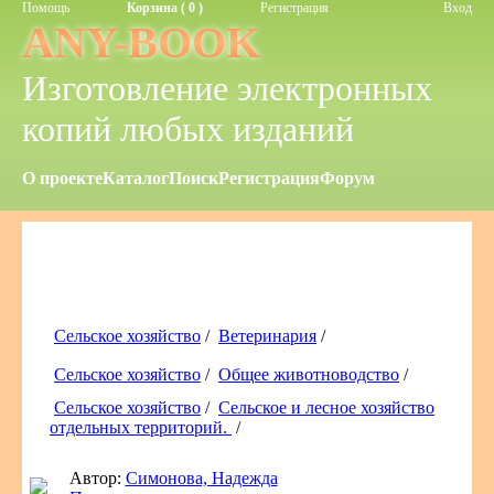
Помощь
Корзина ( 0 )
Регистрация
Вход
ANY-BOOK
Изготовление электронных
копий любых изданий
О проекте
Каталог
Поиск
Регистрация
Форум
Сельское хозяйство
/
Ветеринария
/
Сельское хозяйство
/
Общее животноводство
/
Сельское хозяйство
/
Сельское и лесное хозяйство
отдельных территорий.
/
Автор:
Симонова, Надежда