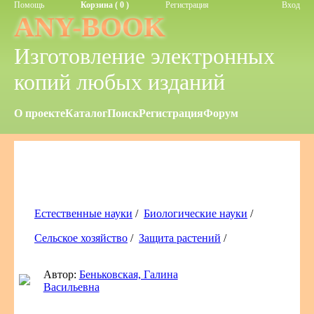
Помощь
Корзина ( 0 )
Регистрация
Вход
ANY-BOOK
Изготовление электронных
копий любых изданий
О проекте
Каталог
Поиск
Регистрация
Форум
Естественные науки
/
Биологические науки
/
Сельское хозяйство
/
Защита растений
/
Автор:
Беньковская, Галина
Васильевна