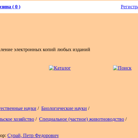
зина ( 0 )
Регистр
вление электронных копий любых изданий
тественные науки
/
Биологические науки
/
льское хозяйство
/
Специальное (частное) животноводство
/
ор:
Сурай, Петр Федорович