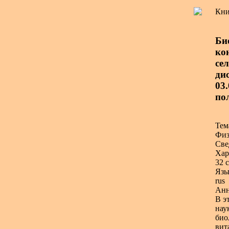
Кни
Би
ко
се
дис
03
по
Тем
Физ
Све
Хар
32 с
Язы
rus
Анн
В э
нау
био
вит