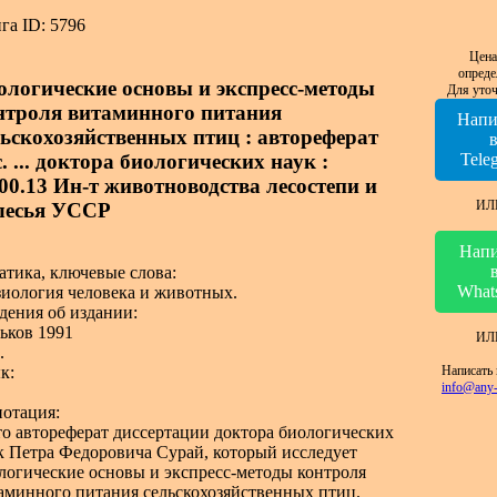
га ID: 5796
Цена
опреде
ологические основы и экспресс-методы
Для уточ
нтроля витаминного питания
Напи
льскохозяйственных птиц : автореферат
. ... доктора биологических наук :
Tele
.00.13 Ин-т животноводства лесостепи и
ИЛ
лесья УССР
Напи
атика, ключевые слова:
What
иология человека и животных.
дения об издании:
ьков 1991
ИЛ
.
Написать 
к:
info@any-
отация:
то автореферат диссертации доктора биологических
к Петра Федоровича Сурай, который исследует
логические основы и экспресс-методы контроля
аминного питания сельскохозяйственных птиц.