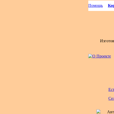
Помощь
Кор
Изгото
Ес
Се
Авт