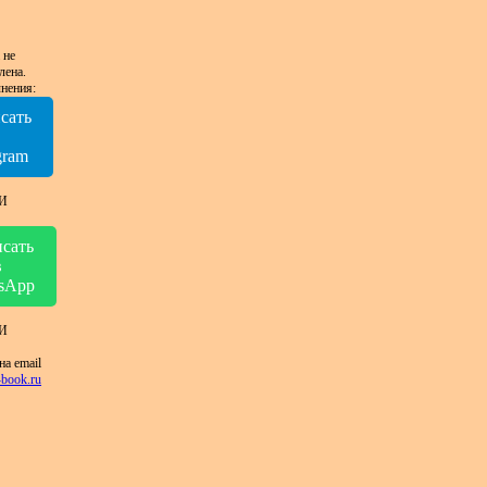
 не
лена.
нения:
сать
в
gram
И
сать
в
sApp
И
на email
book.ru