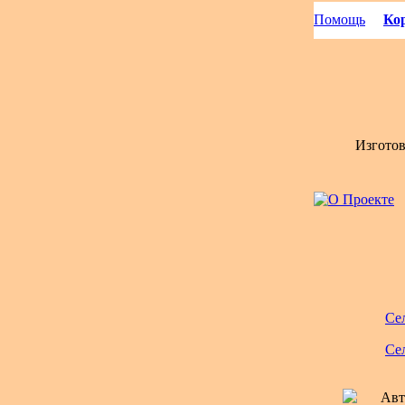
Помощь
Кор
Изгото
Се
Се
Авт