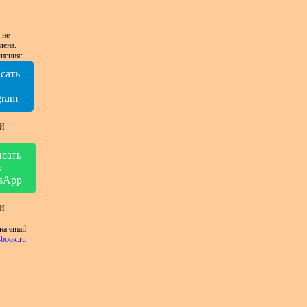
 не
лена.
нения:
сать
в
gram
И
сать
в
sApp
И
на email
book.ru