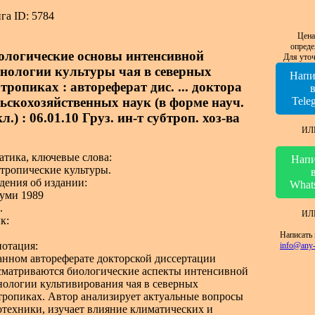
га ID: 5784
Цена
опреде
ологические основы интенсивной
Для уточ
хнологии культуры чая в северных
Напи
тропиках : автореферат дис. ... доктора
льскохозяйственных наук (в форме науч.
Tele
л.) : 06.01.10 Груз. ин-т субтроп. хоз-ва
ИЛ
атика, ключевые слова:
Напи
тропические культуры.
дения об издании:
What
уми 1989
.
ИЛ
к:
Написать 
отация:
info@any-
анном автореферате докторской диссертации
сматриваются биологические аспекты интенсивной
нологии культивирования чая в северных
тропиках. Автор анализирует актуальные вопросы
отехники, изучает влияние климатических и