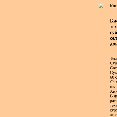
Кни
Би
те
суб
се
док
Тем
Суб
Све
Сух
60 с
Язы
rus
Анн
В д
рас
тех
суб
агр