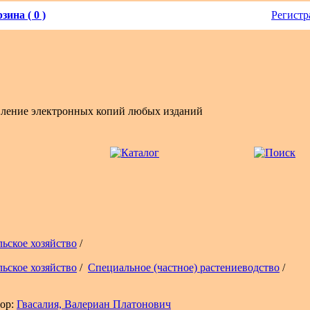
зина ( 0 )
Регистр
вление электронных копий любых изданий
льское хозяйство
/
льское хозяйство
/
Специальное (частное) растениеводство
/
ор:
Гвасалия, Валериан Платонович