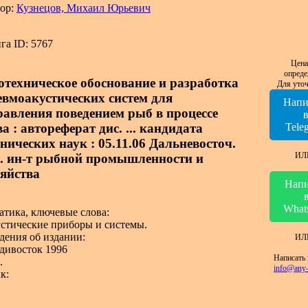
ор:
Кузнецов, Михаил Юрьевич
га ID: 5767
Цена
опреде
отехническое обоснование и разработка
Для уточ
евмоакустических систем для
Напи
равления поведением рыб в процессе
а : автореферат дис. ... кандидата
Tele
хнических наук : 05.11.06 Дальневосточ.
ИЛ
с. ин-т рыбной промышленности и
зяйства
Напи
What
атика, ключевые слова:
стические приборы и системы.
дения об издании:
ИЛ
дивосток 1996
Написать 
.
info@any-
к: