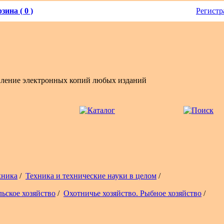
зина ( 0 )
Регистр
вление электронных копий любых изданий
хника
/
Техника и технические науки в целом
/
льское хозяйство
/
Охотничье хозяйство. Рыбное хозяйство
/