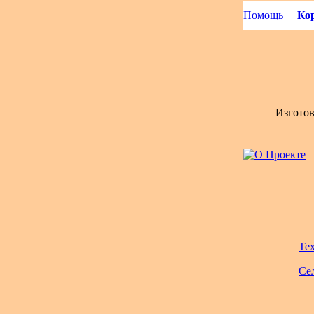
Помощь
Кор
Изгото
Те
Се