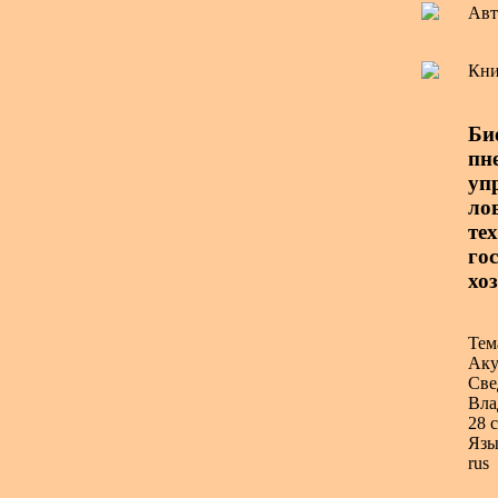
Авт
Кни
Би
пн
уп
лов
те
го
хо
Тем
Аку
Све
Вла
28 с
Язы
rus