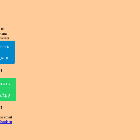
 не
лена.
нения:
сать
в
gram
И
сать
в
sApp
И
на email
book.ru