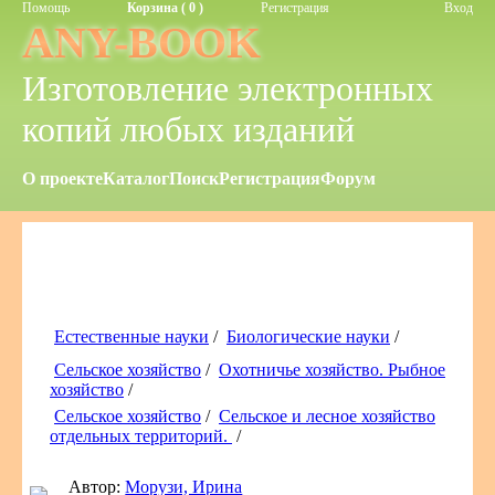
Помощь
Корзина ( 0 )
Регистрация
Вход
ANY-BOOK
Изготовление электронных
копий любых изданий
О проекте
Каталог
Поиск
Регистрация
Форум
Естественные науки
/
Биологические науки
/
Сельское хозяйство
/
Охотничье хозяйство. Рыбное
хозяйство
/
Сельское хозяйство
/
Сельское и лесное хозяйство
отдельных территорий.
/
Автор:
Морузи, Ирина