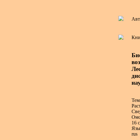
Авт
Кни
Би
во
Ле
ди
нау
Тем
Рас
Све
Омс
16 с
Язы
rus