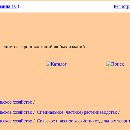
зина ( 0 )
Регистр
вление электронных копий любых изданий
льское хозяйство
/
льское хозяйство
/
Специальное (частное) растениеводство
/
льское хозяйство
/
Сельское и лесное хозяйство отдельных терри