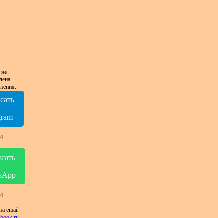
 не
лена.
нения:
сать
в
gram
И
сать
в
sApp
И
на email
book.ru