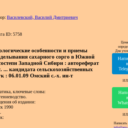
ор:
Василевский, Василий Дмитриевич
га ID: 5758
Цена
опреде
ологические особенности и приемы
Для уточ
зделывания сахарного сорго в Южной
Напи
состепи Западной Сибири : автореферат
с. ... кандидата сельскохозяйственных
Tele
к : 06.01.09 Омский с.-х. ин-т
ИЛ
атика, ключевые слова:
Напи
тениеводство.
дения об издании:
What
к 1990
.
ИЛ
к:
Написать 
info@any-