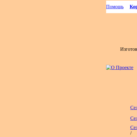
Помощь
Кор
Изгото
Се
Се
Се
/