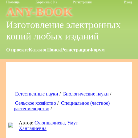
Помощь
Корзина ( 0 )
Регистрация
Вход
ANY-BOOK
Изготовление электронных
копий любых изданий
О проекте
Каталог
Поиск
Регистрация
Форум
Естественные науки
/
Биологические науки
/
Сельское хозяйство
/
Специальное (частное)
растениеводство
/
Автор:
Суюншалиева, Умут
Хангалиевна