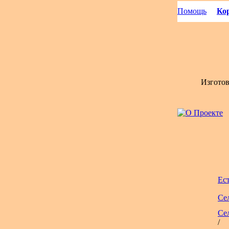
Помощь
Кор
Изгото
Ес
Се
Се
/