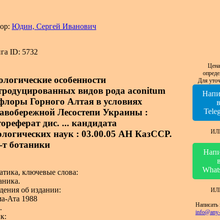
ор:
Юдин, Сергей Иванович
га ID: 5732
Цена
опреде
ологические особенности
Для уточ
тродуцированных видов рода aconitum
Напи
 флоры Горного Алтая в условиях
авобережной Лесостепи Украины :
Tele
ореферат дис. ... кандидата
ИЛ
ологических наук : 03.00.05 АН КазССР.
-т ботаники
Напи
What
атика, ключевые слова:
аника.
дения об издании:
ИЛ
а-Ата 1988
Написать 
.
info@any-
к: