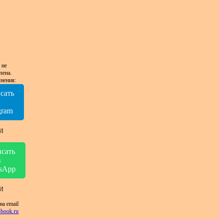
 не
лена.
нения:
сать
в
gram
И
сать
в
sApp
И
на email
book.ru