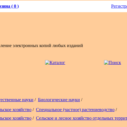
зина ( 0 )
Регистр
вление электронных копий любых изданий
тественные науки
/
Биологические науки
/
льское хозяйство
/
Специальное (частное) растениеводство
/
льское хозяйство
/
Сельское и лесное хозяйство отдельных терри