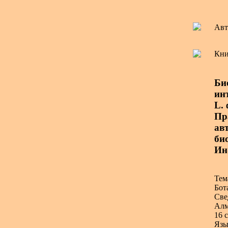
Авт
Кни
Би
ин
L.
Пр
авт
би
Ин
Тем
Бот
Све
Алм
16 с
Язы