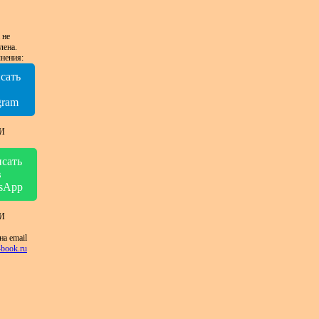
 не
лена.
нения:
сать
в
gram
И
сать
в
sApp
И
на email
book.ru