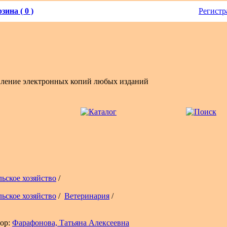
зина ( 0 )
Регистр
вление электронных копий любых изданий
льское хозяйство
/
льское хозяйство
/
Ветеринария
/
ор:
Фарафонова, Татьяна Алексеевна