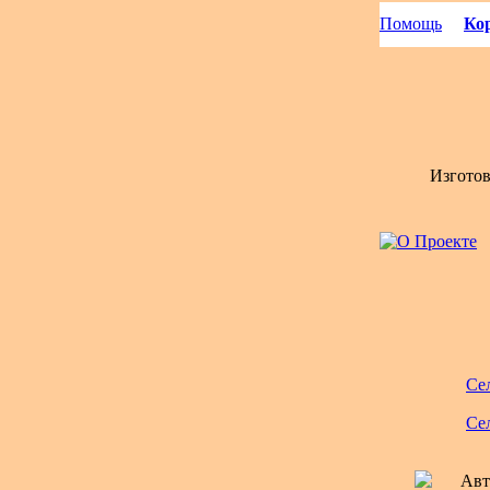
Помощь
Кор
Изгото
Се
Се
Авт