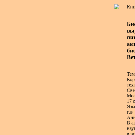
Кни
Би
вы
пи
авт
би
Ве
Тем
Кор
тех
Све
Мос
17 с
Язы
rus
Анн
В а
нау
вли