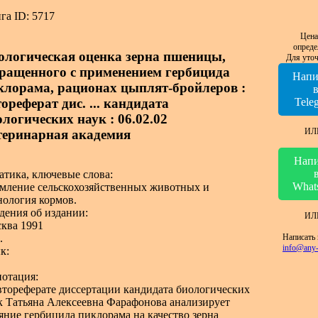
га ID: 5717
Цена
опреде
ологическая оценка зерна пшеницы,
Для уточ
ращенного с применением гербицида
Напи
клорама, рационах цыплят-бройлеров :
ореферат дис. ... кандидата
Tele
ологических наук : 06.02.02
ИЛ
теринарная академия
Напи
атика, ключевые слова:
What
мление сельскохозяйственных животных и
нология кормов.
дения об издании:
ИЛ
ква 1991
Написать 
.
info@any-
к:
отация:
втореферате диссертации кандидата биологических
к Татьяна Алексеевна Фарафонова анализирует
яние гербицида пиклорама на качество зерна