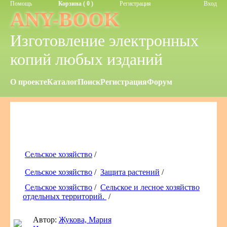
Помощь
Корзина ( 0 )
Регистрация
Вход
ANY-BOOK
Изготовление электронных
копий любых изданий
О проекте
Каталог
Поиск
Регистрация
Форум
Сельское хозяйство
/
Сельское хозяйство
/
Защита растений
/
Сельское хозяйство
/
Сельское и лесное хозяйство
отдельных территорий.
/
Автор:
Жукова, Мария