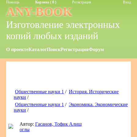
Помощь
Корзина ( 0 )
Регистрация
Вход
ANY-BOOK
Изготовление электронных
копий любых изданий
О проекте
Каталог
Поиск
Регистрация
Форум
Общественные науки 1
/
История. Исторические
науки
/
Общественные науки 1
/
Экономика. Экономические
науки
/
Автор:
Гасанов, Тофик Алиш
оглы