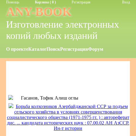
Помощь
Корзина ( 0 )
Регистрация
Вход
ANY-BOOK
Изготовление электронных
копий любых изданий
О проекте
Каталог
Поиск
Регистрация
Форум
Гасанов, Тофик Алиш оглы
Борьба колхозников Азербайджанской ССР за подъем
сельского хозяйства в условиях совершенствования
социалистического общества (1971-1975 гг. ) : автореферат
дис. ... кандидата исторических наук : 07.00.02 АН АзССР.
Ин-т истории