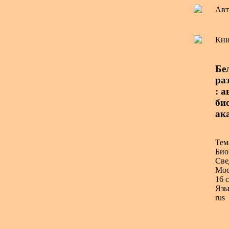
Авт
Кни
Бе
ра
: а
био
ак
Тем
Био
Све
Мос
16 с
Язы
rus