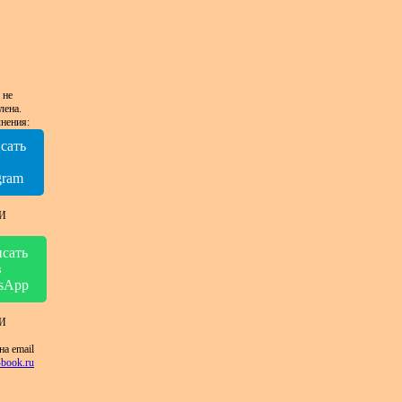
 не
лена.
нения:
сать
в
gram
И
сать
в
sApp
И
на email
book.ru