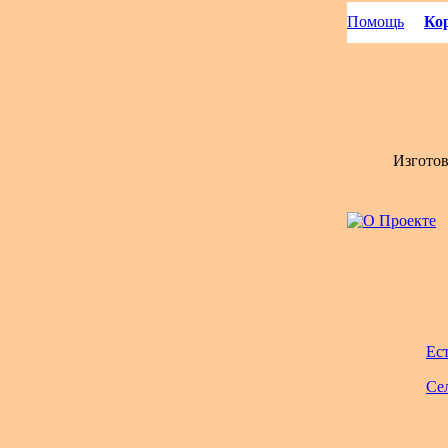
Помощь
Кор
Изгото
Ес
Се