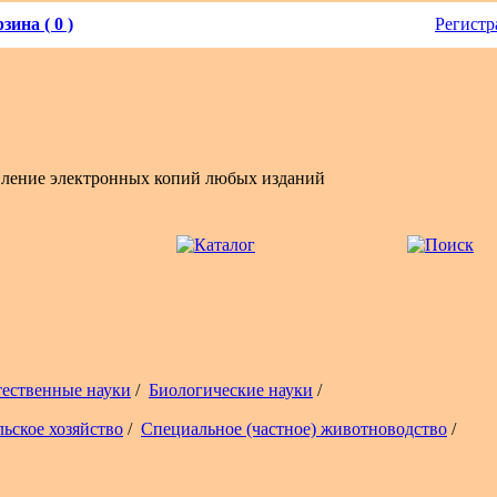
зина ( 0 )
Регистр
вление электронных копий любых изданий
тественные науки
/
Биологические науки
/
льское хозяйство
/
Специальное (частное) животноводство
/