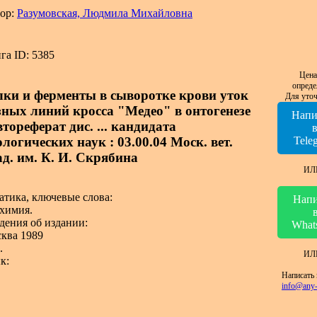
ор:
Разумовская, Людмила Михайловна
га ID: 5385
Цена
опреде
лки и ферменты в сыворотке крови уток
Для уточ
зных линий кросса "Медео" в онтогенезе
Напи
втореферат дис. ... кандидата
логических наук : 03.00.04 Моск. вет.
Tele
ад. им. К. И. Скрябина
ИЛ
атика, ключевые слова:
Напи
химия.
дения об издании:
What
ква 1989
.
ИЛ
к:
Написать 
info@any-