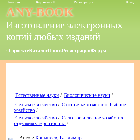
Помощь
Корзина ( 0 )
Регистрация
Вход
ANY-BOOK
Изготовление электронных
копий любых изданий
О проекте
Каталог
Поиск
Регистрация
Форум
Естественные науки
/
Биологические науки
/
Сельское хозяйство
/
Охотничье хозяйство. Рыбное
хозяйство
/
Сельское хозяйство
/
Сельское и лесное хозяйство
отдельных территорий.
/
Автор:
Каньшиев, Владимир