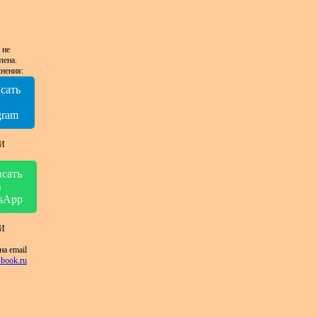
 не
лена.
нения:
сать
в
gram
И
сать
в
sApp
И
на email
book.ru