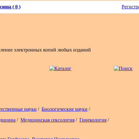
зина ( 0 )
Регистр
вление электронных копий любых изданий
тественные науки
/
Биологические науки
/
дицина
/
Медицинская сексология
/
Гинекология
/