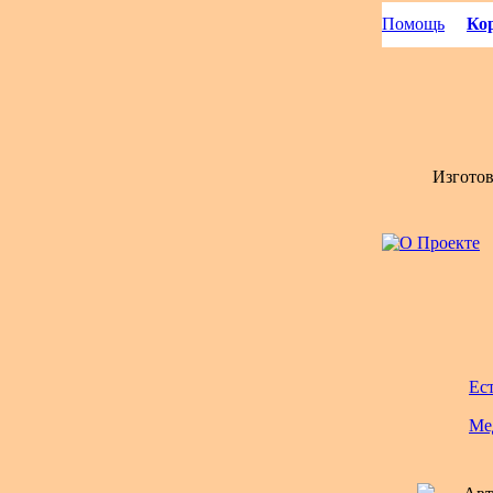
Помощь
Кор
Изгото
Ес
Ме