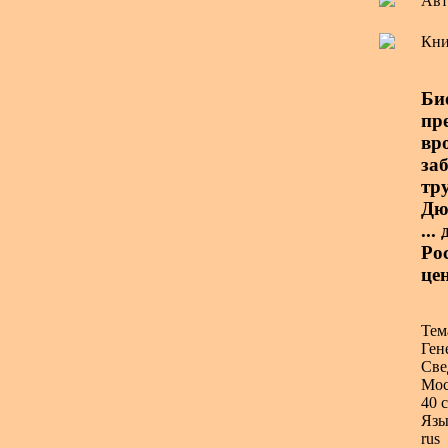
Авт
Кни
Би
пр
вр
за
тр
Дю
...
Ро
це
Тем
Ген
Све
Мос
40 с
Язы
rus