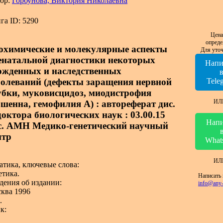
ор:
Горбунова, Виктория Николаевна
га ID: 5290
Цена
опреде
охимические и молекулярные аспекты
Для уточ
енатальной диагностики некоторых
Напи
ожденных и наследственных
болеваний (дефекты заращения нервной
Tele
убки, муковисцидоз, миодистрофия
ИЛ
шенна, гемофилия А) : автореферат дис.
 доктора биологических наук : 03.00.15
Напи
с. АМН Медико-генетический научный
нтр
What
ИЛ
атика, ключевые слова:
етика.
Написать 
дения об издании:
info@any-
ква 1996
.
к: