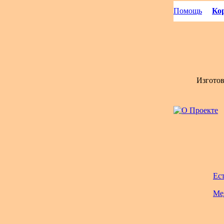
Помощь
Кор
Изгото
Ес
Ме