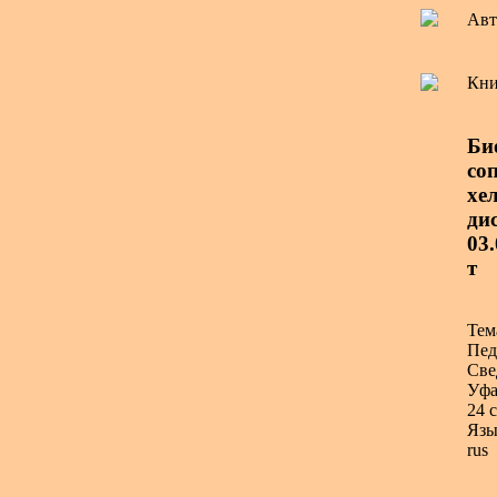
Авт
Кни
Би
со
хе
дис
03.
т
Тем
Пед
Све
Уфа
24 с
Язы
rus