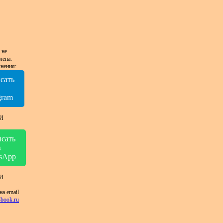
 не
лена.
нения:
сать
в
gram
И
сать
в
sApp
И
на email
book.ru