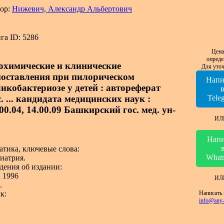
ор:
Нижевич, Александр Альбертович
га ID: 5286
Цена
опреде
охимические и клинические
Для уточ
поставления при пилорическом
Напи
ликобактериозе у детей : автореферат
. ... кандидата медицинских наук :
Tele
00.04, 14.00.09 Башкирский гос. мед. ун-
ИЛ
Напи
атика, ключевые слова:
What
иатрия.
дения об издании:
 1996
ИЛ
.
Написать 
к:
info@any-