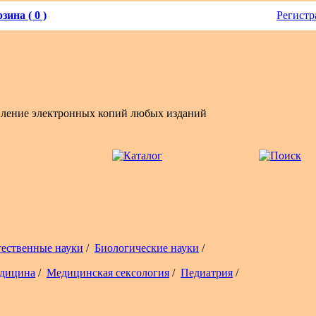
зина ( 0 )
Регистр
вление электронных копий любых изданий
тественные науки
/
Биологические науки
/
дицина
/
Медицинская сексология
/
Педиатрия
/