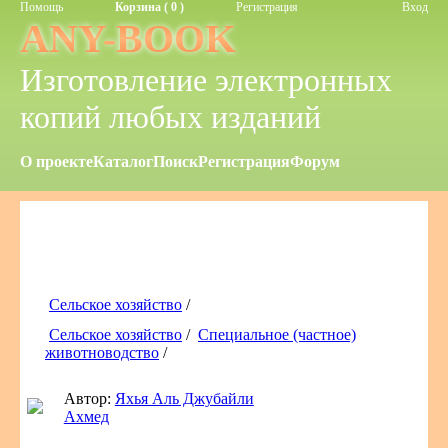
Помощь
Корзина ( 0 )
Регистрация
Вход
ANY-BOOK
Изготовление электронных
копий любых изданий
О проекте
Каталог
Поиск
Регистрация
Форум
Сельское хозяйство
/
Сельское хозяйство
/
Специальное (частное)
животноводство
/
Автор:
Яхья Аль Джубайли
Ахмед