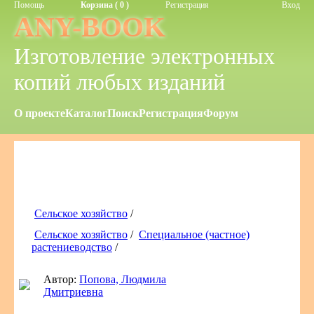
Помощь
Корзина ( 0 )
Регистрация
Вход
ANY-BOOK
Изготовление электронных
копий любых изданий
О проекте
Каталог
Поиск
Регистрация
Форум
Сельское хозяйство
/
Сельское хозяйство
/
Специальное (частное)
растениеводство
/
Автор:
Попова, Людмила
Дмитриевна