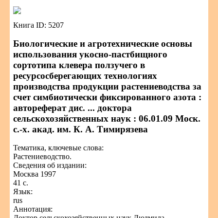
Книга ID: 5207
Биологические и агротехнические основы
использования укосно-пастбищного
сортотипа клевера ползучего в
ресурсосберегающих технологиях
производства продукции растениеводства за
счет симбиотически фиксированного азота :
автореферат дис. ... доктора
сельскохозяйственных наук : 06.01.09 Моск.
с.-х. акад. им. К. А. Тимирязева
Тематика, ключевые слова:
Растениеводство.
Сведения об издании:
Москва 1997
41 с.
Язык:
rus
Аннотация:
Доктор сельскохозяйственных наук Людмила