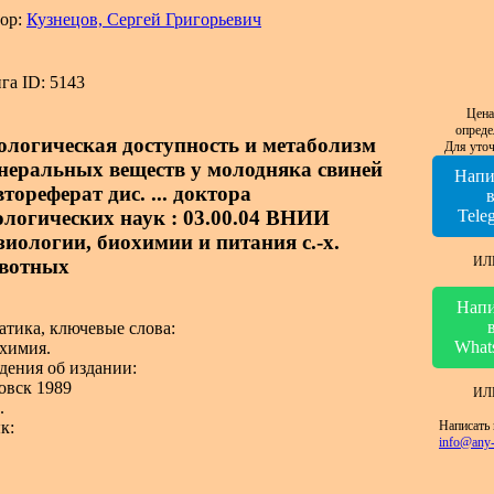
ор:
Кузнецов, Сергей Григорьевич
га ID: 5143
Цена
опреде
ологическая доступность и метаболизм
Для уточ
неральных веществ у молодняка свиней
Напи
втореферат дис. ... доктора
ологических наук : 03.00.04 ВНИИ
Tele
зиологии, биохимии и питания с.-х.
ИЛ
вотных
Напи
атика, ключевые слова:
What
химия.
дения об издании:
овск 1989
ИЛ
.
Написать 
к:
info@any-