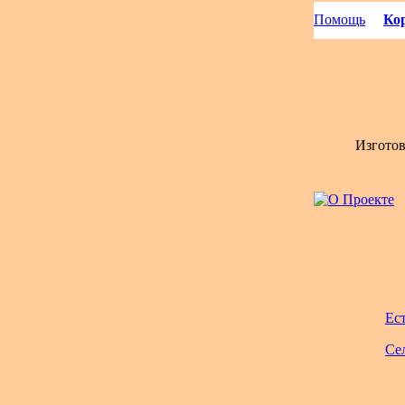
Помощь
Кор
Изгото
Ес
Се