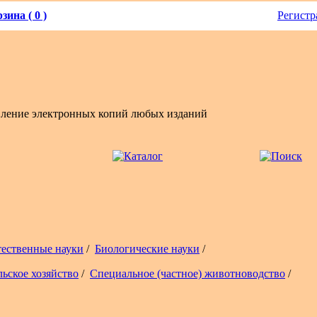
зина ( 0 )
Регистр
вление электронных копий любых изданий
тественные науки
/
Биологические науки
/
льское хозяйство
/
Специальное (частное) животноводство
/