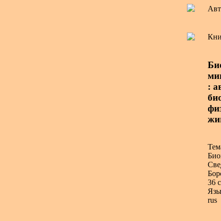
Авт
Кни
Би
ми
: а
би
фи
жи
Тем
Био
Све
Бор
36 с
Язы
rus