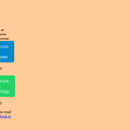
 не
лена.
нения:
сать
в
gram
И
сать
в
sApp
И
на email
book.ru