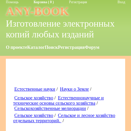
Помощь
Корзина ( 0 )
Регистрация
Вход
ANY-BOOK
Изготовление электронных
копий любых изданий
О проекте
Каталог
Поиск
Регистрация
Форум
Естественные науки
/
Науки о Земле
/
Сельское хозяйство
/
Естественнонаучные и
технические основы сельского хозяйства
/
Сельскохозяйственные мелиорации
/
Сельское хозяйство
/
Сельское и лесное хозяйство
отдельных территорий.
/