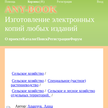
Помощь
Корзина ( 0 )
Регистрация
Вход
ANY-BOOK
Изготовление электронных
копий любых изданий
О проекте
Каталог
Поиск
Регистрация
Форум
Сельское хозяйство
/
Сельское хозяйство
/
Специальное (частное)
растениеводство
/
Сельское хозяйство
/
Сельское и лесное хозяйство
отдельных территорий.
/
Автор:
Аранчук, Анна