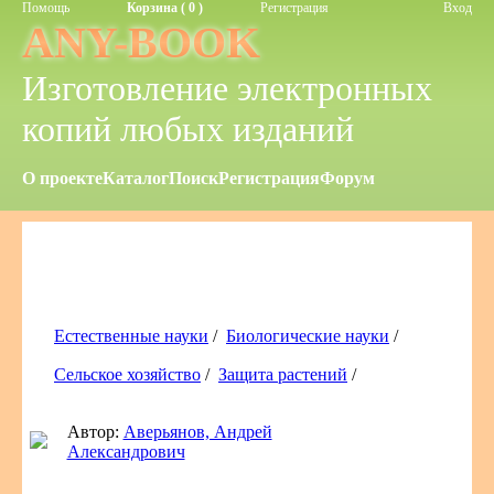
Помощь
Корзина ( 0 )
Регистрация
Вход
ANY-BOOK
Изготовление электронных
копий любых изданий
О проекте
Каталог
Поиск
Регистрация
Форум
Естественные науки
/
Биологические науки
/
Сельское хозяйство
/
Защита растений
/
Автор:
Аверьянов, Андрей
Александрович