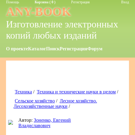
Помощь
Корзина ( 0 )
Регистрация
Вход
ANY-BOOK
Изготовление электронных
копий любых изданий
О проекте
Каталог
Поиск
Регистрация
Форум
Техника
/
Техника и технические науки в целом
/
Сельское хозяйство
/
Лесное хозяйство.
Лесохозяйственные науки
/
Автор:
Зоненко, Евгений
Владиславович