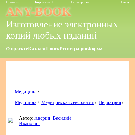
Помощь
Корзина ( 0 )
Регистрация
Вход
ANY-BOOK
Изготовление электронных
копий любых изданий
О проекте
Каталог
Поиск
Регистрация
Форум
Медицина
/
Медицина
/
Медицинская сексология
/
Педиатрия
/
Автор:
Аверин, Василий
Иванович