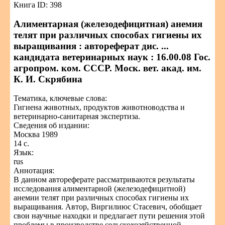
Книга ID: 398
Алиментарная (железодефицитная) анемия
телят при различных способах гигиены их
выращивания : автореферат дис. ...
кандидата ветеринарных наук : 16.00.08 Гос.
агропром. ком. СССР. Моск. вет. акад. им.
К. И. Скрябина
Тематика, ключевые слова:
Гигиена животных, продуктов животноводства и
ветеринарно-санитарная экспертиза.
Сведения об издании:
Москва 1989
14 с.
Язык:
rus
Аннотация:
В данном автореферате рассматриваются результаты
исследования алиментарной (железодефицитной)
анемии телят при различных способах гигиены их
выращивания. Автор, Виргилиюс Стасевич, обобщает
свои научные находки и предлагает пути решения этой
проблемы в производстве сельскохозяйственной