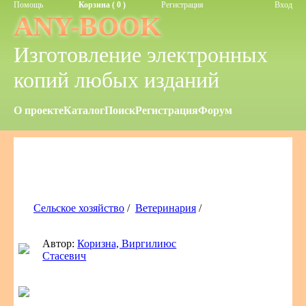
Помощь
Корзина ( 0 )
Регистрация
Вход
ANY-BOOK
Изготовление электронных
копий любых изданий
О проекте
Каталог
Поиск
Регистрация
Форум
Сельское хозяйство
/
Ветеринария
/
Автор:
Коризна, Виргилиюс
Стасевич