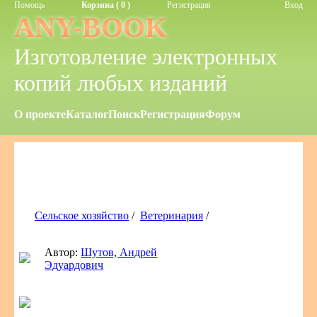
Помощь
Корзина ( 0 )
Регистрация
Вход
ANY-BOOK
Изготовление электронных
копий любых изданий
О проекте
Каталог
Поиск
Регистрация
Форум
Сельское хозяйство
/
Ветеринария
/
Автор:
Шутов, Андрей
Эдуардович