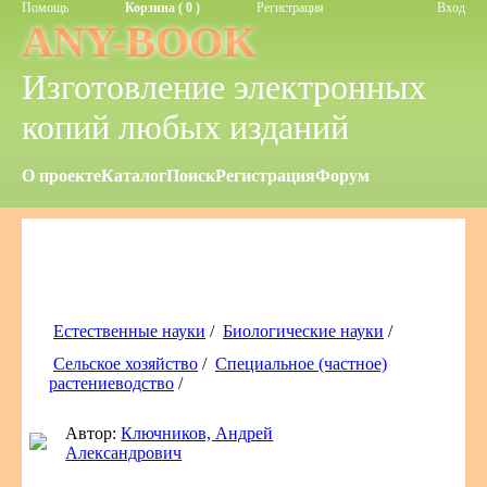
Помощь
Корзина ( 0 )
Регистрация
Вход
ANY-BOOK
Изготовление электронных
копий любых изданий
О проекте
Каталог
Поиск
Регистрация
Форум
Естественные науки
/
Биологические науки
/
Сельское хозяйство
/
Специальное (частное)
растениеводство
/
Автор:
Ключников, Андрей
Александрович