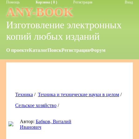
Помощь
Корзина ( 0 )
Регистрация
Вход
ANY-BOOK
Изготовление электронных
копий любых изданий
О проекте
Каталог
Поиск
Регистрация
Форум
Техника
/
Техника и технические науки в целом
/
Сельское хозяйство
/
Автор:
Бабков, Виталий
Иванович