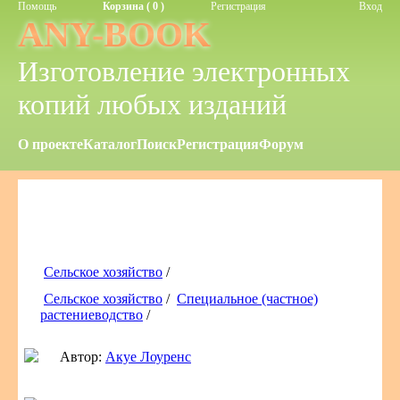
Помощь
Корзина ( 0 )
Регистрация
Вход
ANY-BOOK
Изготовление электронных
копий любых изданий
О проекте
Каталог
Поиск
Регистрация
Форум
Сельское хозяйство
/
Сельское хозяйство
/
Специальное (частное)
растениеводство
/
Автор:
Акуе Лоуренс