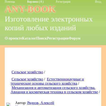
Помощь
Корзина ( 0 )
Регистрация
Вход
ANY-BOOK
Изготовление электронных
копий любых изданий
О проекте
Каталог
Поиск
Регистрация
Форум
Сельское хозяйство
/
Сельское хозяйство
/
Естественнонаучные и
технические основы сельского хозяйства
/
Механизация и автоматизация сельского хозяйства.
Авиация и космическая техника в сельском хозяйстве
/
Автор:
Ряднов, Алексей