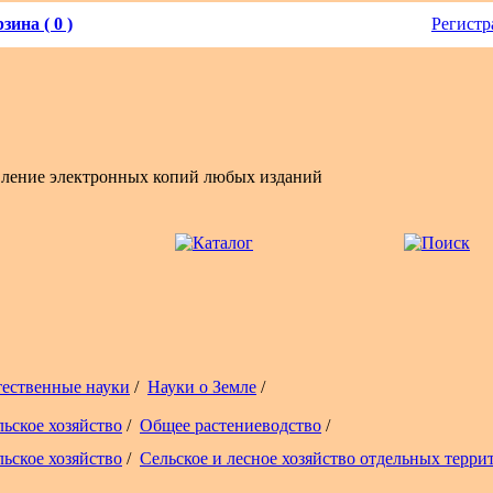
зина ( 0 )
Регистр
вление электронных копий любых изданий
тественные науки
/
Науки о Земле
/
льское хозяйство
/
Общее растениеводство
/
льское хозяйство
/
Сельское и лесное хозяйство отдельных терри