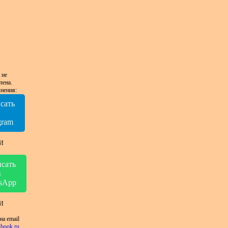
 не
лена.
нения:
сать
в
gram
И
сать
в
sApp
И
на email
book.ru