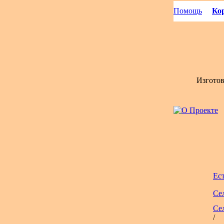
Помощь
Кор
Изгото
Ес
Се
Се
/