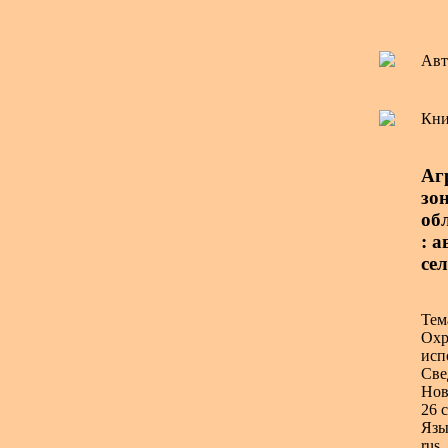
Авт
Кни
Аг
зо
об
: а
се
Тем
Охр
исп
Све
Нов
26 с
Язы
rus