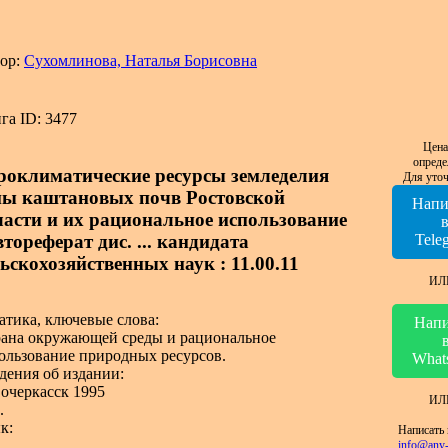
ор:
Сухомлинова, Наталья Борисовна
га ID: 3477
Цена
опреде
роклиматические ресурсы земледелия
Для уточ
ны каштановых почв Ростовской
Напи
ласти и их рациональное использование
втореферат дис. ... кандидата
Tele
льскохозяйственных наук : 11.00.11
ИЛ
атика, ключевые слова:
Напи
ана окружающей среды и рациональное
ользование природных ресурсов.
What
дения об издании:
очеркасск 1995
ИЛ
.
к:
Написать 
info@any-