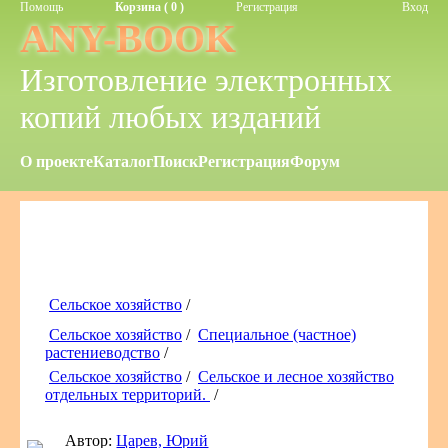
Помощь
Корзина ( 0 )
Регистрация
Вход
ANY-BOOK
Изготовление электронных
копий любых изданий
О проекте
Каталог
Поиск
Регистрация
Форум
Сельское хозяйство
/
Сельское хозяйство
/
Специальное (частное)
растениеводство
/
Сельское хозяйство
/
Сельское и лесное хозяйство
отдельных территорий.
/
Автор:
Царев, Юрий