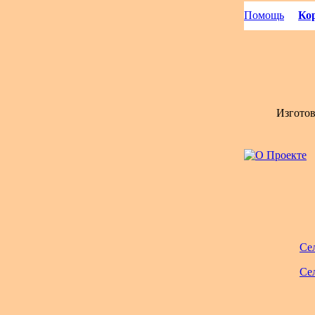
Помощь
Кор
Изгото
Се
Се