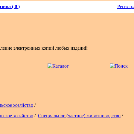
зина ( 0 )
Регистр
вление электронных копий любых изданий
льское хозяйство
/
льское хозяйство
/
Специальное (частное) животноводство
/