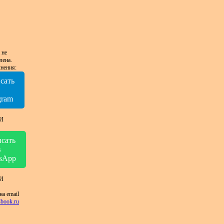
 не
лена.
нения:
сать
в
gram
И
сать
в
sApp
И
на email
book.ru