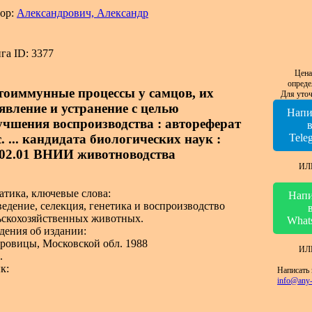
ор:
Александрович, Александр
га ID: 3377
Цена
опреде
тоиммунные процессы у самцов, их
Для уточ
явление и устранение с целью
Напи
учшения воспроизводства : автореферат
. ... кандидата биологических наук :
Tele
.02.01 ВНИИ животноводства
ИЛ
атика, ключевые слова:
Напи
ведение, селекция, генетика и воспроизводство
ьскохозяйственных животных.
What
дения об издании:
ровицы, Московской обл. 1988
ИЛ
.
к:
Написать 
info@any-