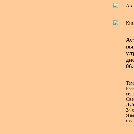
Авт
Кни
Ау
вы
ул
дис
06
Тем
Раз
сел
Све
Дуб
24 с
Язы
rus