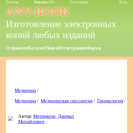
Помощь
Корзина ( 0 )
Регистрация
Вход
ANY-BOOK
Изготовление электронных
копий любых изданий
О проекте
Каталог
Поиск
Регистрация
Форум
Медицина
/
Медицина
/
Медицинская сексология
/
Гинекология
/
Автор:
Метревели, Джемал
Михайлович