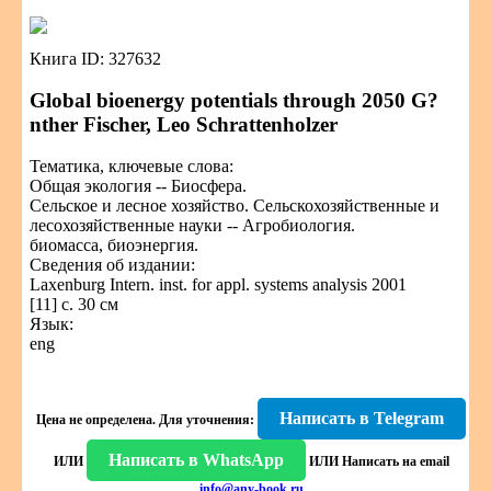
Книга ID: 327632
Global bioenergy potentials through 2050 G?
nther Fischer, Leo Schrattenholzer
Тематика, ключевые слова:
Общая экология -- Биосфера.
Сельское и лесное хозяйство. Сельскохозяйственные и
лесохозяйственные науки -- Агробиология.
биомасса, биоэнергия.
Сведения об издании:
Laxenburg Intern. inst. for appl. systems analysis 2001
[11] с. 30 см
Язык:
eng
Написать в Telegram
Цена не определена.
Для уточнения:
Написать в WhatsApp
ИЛИ
ИЛИ
Написать на email
info@any-book.ru