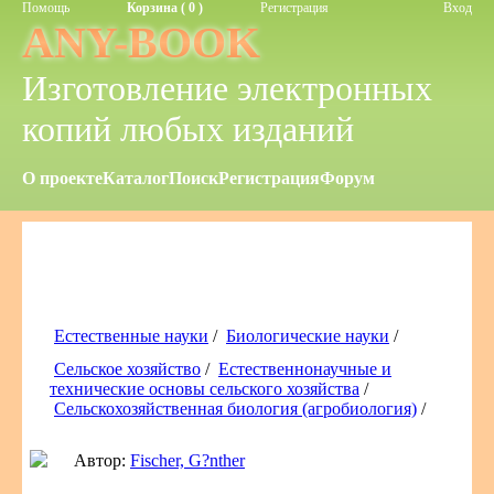
Помощь
Корзина ( 0 )
Регистрация
Вход
ANY-BOOK
Изготовление электронных
копий любых изданий
О проекте
Каталог
Поиск
Регистрация
Форум
Естественные науки
/
Биологические науки
/
Сельское хозяйство
/
Естественнонаучные и
технические основы сельского хозяйства
/
Сельскохозяйственная биология (агробиология)
/
Автор:
Fischer, G?nther