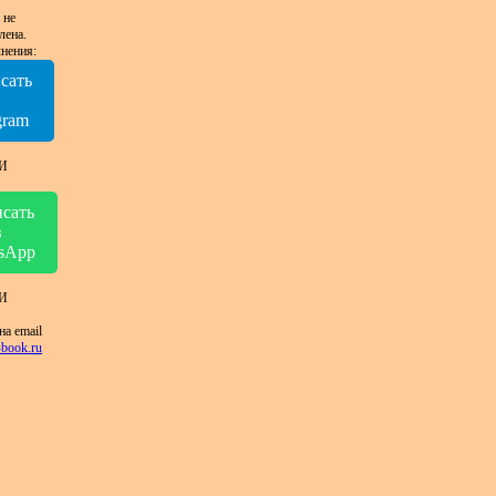
 не
лена.
нения:
сать
в
gram
И
сать
в
sApp
И
на email
book.ru