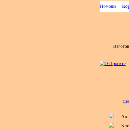
Помощь
Кор
Изгото
Се
Авт
Кни