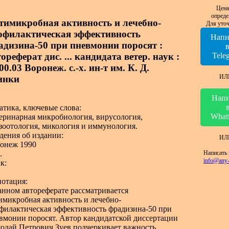
Цена
опреде
тимикробная активность и лечебно-
Для уточ
офилактическая эффективность
Напи
адизина-50 при пневмонии поросят :
ореферат дис. ... кандидата ветер. наук :
Tele
00.03 Воронеж. с.-х. ин-т им. К. Д.
ИЛ
инки
Напи
атика, ключевые слова:
What
еринарная микробиология, вирусология,
зоотология, микология и иммунология.
дения об издании:
ИЛ
онеж 1990
Написать 
.
info@any-
к:
отация:
анном автореферате рассматривается
имикробная активность и лечебно-
филактическая эффективность фрадизина-50 при
вмонии поросят. Автор кандидатской диссертации
олай Петрович Зуев подчеркивает важность