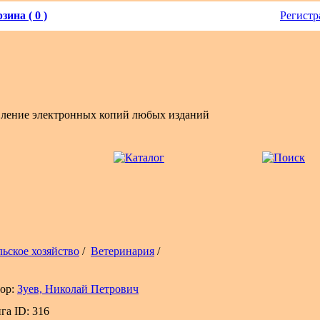
зина ( 0 )
Регистр
вление электронных копий любых изданий
льское хозяйство
/
Ветеринария
/
ор:
Зуев, Николай Петрович
га ID: 316