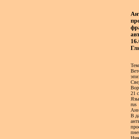
Ан
пр
фр
авт
16.
Гл
Тем
Вет
эпи
Све
Вор
21 с
Язы
rus
Анн
В д
ант
про
пне
Ник