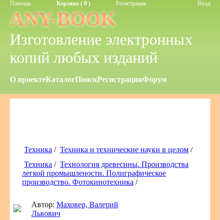
Помощь
Корзина ( 0 )
Регистрация
Вход
ANY-BOOK
Изготовление электронных
копий любых изданий
О проекте
Каталог
Поиск
Регистрация
Форум
Техника
/
Техника и технические науки в целом
/
Техника
/
Технология древесины. Производства
легкой промышлености. Полиграфическое
производство. Фотокинотехника
/
Автор:
Маховер, Валерий
Львович