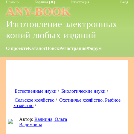
Помощь
Корзина ( 0 )
Регистрация
Вход
ANY-BOOK
Изготовление электронных
копий любых изданий
О проекте
Каталог
Поиск
Регистрация
Форум
Естественные науки
/
Биологические науки
/
Сельское хозяйство
/
Охотничье хозяйство. Рыбное
хозяйство
/
Автор:
Калнина, Ольга
Вадимовна