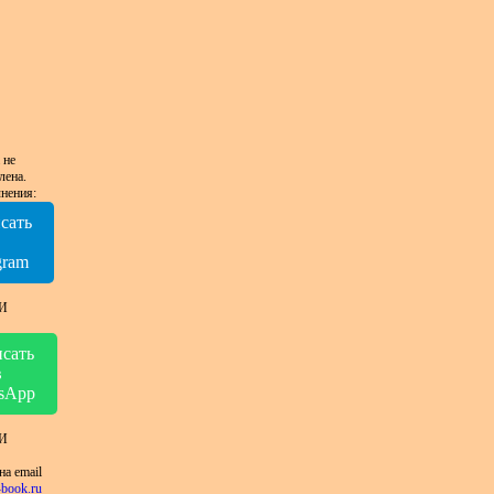
 не
лена.
нения:
сать
в
gram
И
сать
в
sApp
И
на email
book.ru