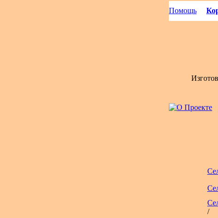
Помощь
Кор
Изгото
Се
Се
Се
/