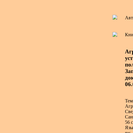
Авт
Кни
Аг
ус
по
Зап
до
06
Тем
Агр
Све
Сан
56 с
Язы
rus