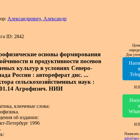
ор:
Александрович, Александр
га ID: 2842
Цена
опреде
рофизические основы формирования
Для уточ
тойчивости и продуктивности посевов
Напи
левых культур в условиях Северо-
ада России : автореферат дис. ...
Tele
ктора сельскохозяйственных наук :
ИЛ
.01.14 Агрофизич. НИИ
Напи
атика, ключевые слова:
What
офизика.
дения об издании:
кт-Петербург 1996
ИЛ
.
Написать 
к:
info@any-