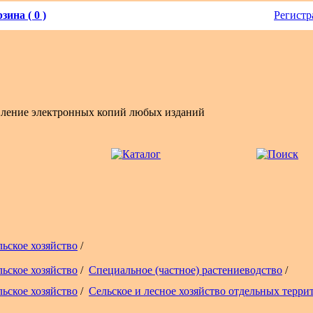
зина ( 0 )
Регистр
вление электронных копий любых изданий
льское хозяйство
/
льское хозяйство
/
Специальное (частное) растениеводство
/
льское хозяйство
/
Сельское и лесное хозяйство отдельных терри