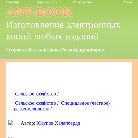
Помощь
Корзина ( 0 )
Регистрация
Вход
ANY-BOOK
Изготовление электронных
копий любых изданий
О проекте
Каталог
Поиск
Регистрация
Форум
Сельское хозяйство
/
Сельское хозяйство
/
Специальное (частное)
растениеводство
/
Автор:
Юсупов Халапберди