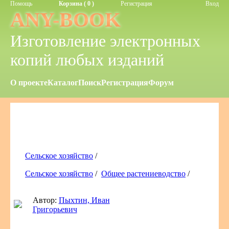
Помощь
Корзина ( 0 )
Регистрация
Вход
ANY-BOOK
Изготовление электронных
копий любых изданий
О проекте
Каталог
Поиск
Регистрация
Форум
Сельское хозяйство
/
Сельское хозяйство
/
Общее растениеводство
/
Автор:
Пыхтин, Иван
Григорьевич