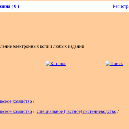
зина ( 0 )
Регистр
вление электронных копий любых изданий
льское хозяйство
/
льское хозяйство
/
Специальное (частное) растениеводство
/