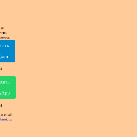
 не
лена.
нения:
сать
в
gram
И
сать
в
sApp
И
на email
book.ru