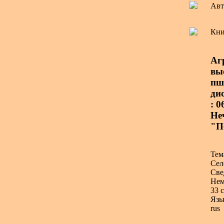
Авт
Кни
Аг
вы
пш
дис
: 
Не
"П
Тем
Сел
Све
Нем
33 с
Язы
rus