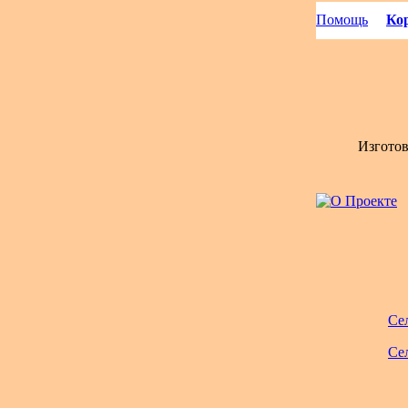
Помощь
Кор
Изгото
Се
Се