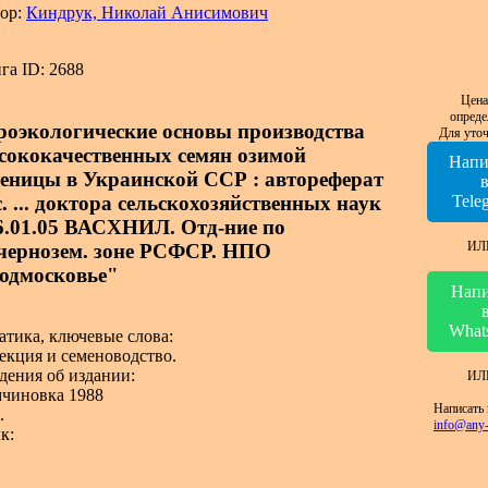
ор:
Киндрук, Николай Анисимович
га ID: 2688
Цена
опреде
роэкологические основы производства
Для уточ
сококачественных семян озимой
Напи
еницы в Украинской ССР : автореферат
. ... доктора сельскохозяйственных наук
Tele
06.01.05 ВАСХНИЛ. Отд-ние по
ИЛ
чернозем. зоне РСФСР. НПО
одмосковье"
Напи
What
атика, ключевые слова:
екция и семеноводство.
дения об издании:
ИЛ
чиновка 1988
Написать 
.
info@any-
к: