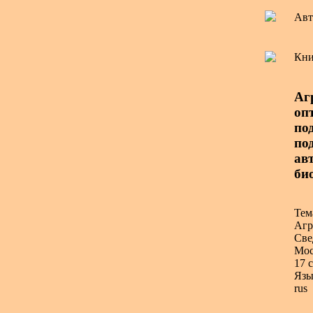
Авт
Кни
Аг
оп
по
по
авт
би
Тем
Агр
Све
Мос
17 с
Язы
rus