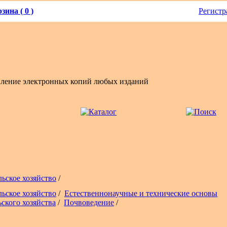
зина ( 0 )
Регистр
вление электронных копий любых изданий
льское хозяйство
/
льское хозяйство
/
Естественнонаучные и технические основы
ьского хозяйства
/
Почвоведение
/