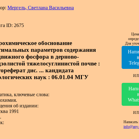
ор:
Мергель, Светлана Васильевна
га ID: 2675
Цена
опреде
рохимическое обоснование
Для уточ
тимальных параметров содержания
Напи
движного фосфора в дерново-
дзолистой тяжелосуглинистой почве :
Tele
ореферат дис. ... кандидата
ИЛ
ологических наук : 06.01.04 МГУ
Напи
атика, ключевые слова:
What
охимия.
дения об издании:
ква 1991
ИЛ
.
Написать 
к:
info@any-