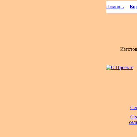
Помощь
Кор
Изгото
Се
Се
сел