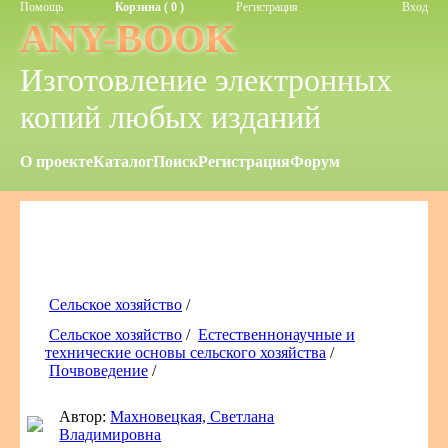
Помощь
Корзина ( 0 )
Регистрация
Вход
ANY-BOOK
Изготовление электронных
копий любых изданий
О проекте
Каталог
Поиск
Регистрация
Форум
Сельское хозяйство
/
Сельское хозяйство
/
Естественнонаучные и
технические основы сельского хозяйства
/
Почвоведение
/
Автор:
Махновецкая, Светлана
Владимировна