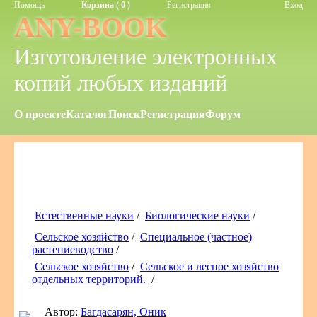
Помощь
Корзина ( 0 )
Регистрация
Вход
ANY-BOOK
Изготовление электронных
копий любых изданий
О проекте
Каталог
Поиск
Регистрация
Форум
Естественные науки
/
Биологические науки
/
Сельское хозяйство
/
Специальное (частное)
растениеводство
/
Сельское хозяйство
/
Сельское и лесное хозяйство
отдельных территорий.
/
Автор:
Багдасарян, Оник